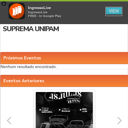
×
IngressoLive
VIEW
IngressoLive
FREE - In Google Play
SUPREMA UNIPAM
Próximos Eventos
Nenhum resultado encontrado.
Eventos Anteriores