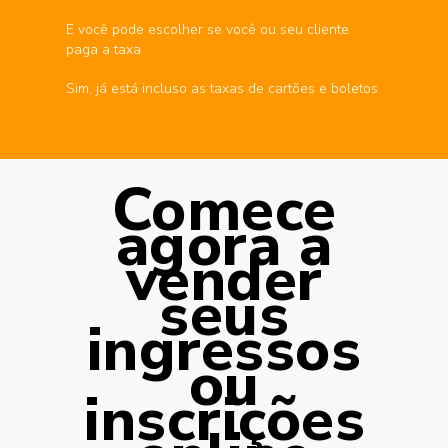
E você pode escolher se você ou seu cliente
paga a taxa
Sim, já está incluso as taxas de cartões e boletos
Comece
agora a
vender
seus
ingressos
ou
inscrições