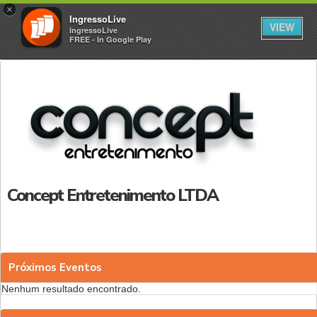
×
IngressoLive
VIEW
IngressoLive
FREE - In Google Play
Concept Entretenimento LTDA
Próximos Eventos
Nenhum resultado encontrado.