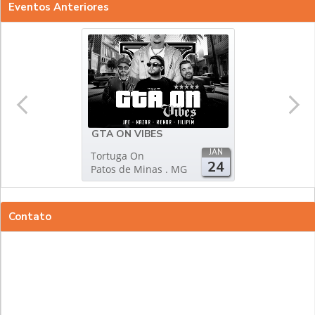
Eventos Anteriores
GTA ON VIBES
JAN
Tortuga On
24
Patos de Minas . MG
Contato