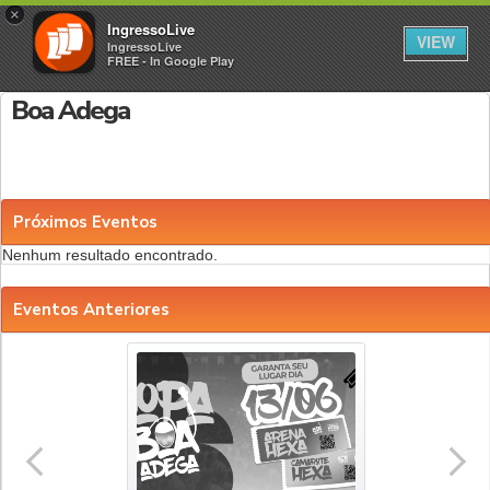
×
IngressoLive
VIEW
IngressoLive
FREE - In Google Play
Boa Adega
Próximos Eventos
Nenhum resultado encontrado.
Eventos Anteriores