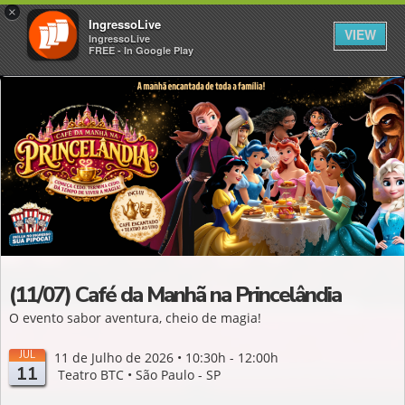
×
IngressoLive
VIEW
IngressoLive
FREE - In Google Play
(11/07) Café da Manhã na Princelândia
O evento sabor aventura, cheio de magia!
JUL
11 de Julho de 2026 • 10:30h - 12:00h
11
Teatro BTC • São Paulo - SP