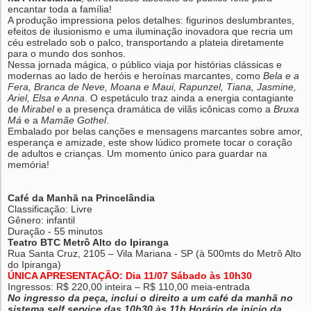
encantar toda a família!
A produção impressiona pelos detalhes: figurinos deslumbrantes,
efeitos de ilusionismo e uma iluminação inovadora que recria um
céu estrelado sob o palco, transportando a plateia diretamente
para o mundo dos sonhos.
Nessa jornada mágica, o público viaja por histórias clássicas e
modernas ao lado de heróis e heroínas marcantes, como
Bela e a
Fera, Branca de Neve, Moana e Maui, Rapunzel, Tiana, Jasmine,
Ariel, Elsa e Anna
. O espetáculo traz ainda a energia contagiante
de
Mirabel
e a presença dramática de vilãs icônicas como a
Bruxa
Má
e a
Mamãe Gothel
.
Embalado por belas canções e mensagens marcantes sobre amor,
esperança e amizade, este show lúdico promete tocar o coração
de adultos e crianças. Um momento único para guardar na
memória!
Café da Manhã na Princelândia
Classificação: Livre
Gênero: infantil
Duração - 55 minutos
Teatro BTC Metrô Alto do Ipiranga
Rua Santa Cruz, 2105 – Vila Mariana - SP (à 500mts do Metrô Alto
do Ipiranga)
ÚNICA APRESENTAÇÃO: Dia 11/07 Sábado às 10h30
Ingressos: R$ 220,00 inteira – R$ 110,00 meia-entrada
No ingresso da peça, inclui o direito a um café da manhã no
sistema self service das 10h30 às 11h Horário de início da