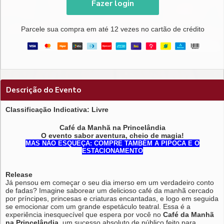
Fazer login
Parcele sua compra em até 12 vezes no cartão de crédito
Descrição do Evento
Classificação Indicativa: Livre
Café da Manhã na Princelândia
O evento sabor aventura, cheio de magia!
MAS NÃO ESQUEÇA: COMPRE TAMBÉM A PIPOCA E O
ESTACIONAMENTO
Release
Já pensou em começar o seu dia imerso em um verdadeiro conto
de fadas? Imagine saborear um delicioso café da manhã cercado
por príncipes, princesas e criaturas encantadas, e logo em seguida
se emocionar com um grande espetáculo teatral. Essa é a
experiência inesquecível que espera por você no
Café da Manhã
na Princelândia
, um sucesso absoluto de público feito para