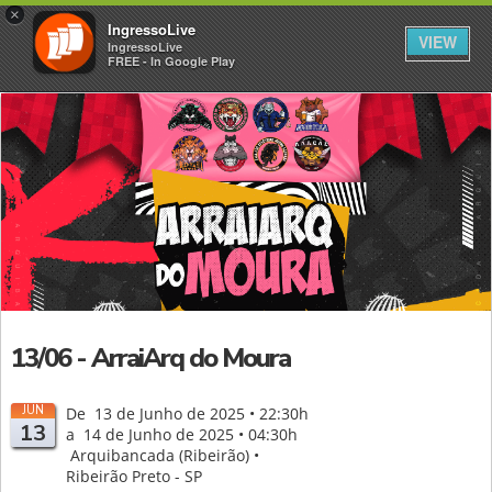
×
IngressoLive
VIEW
IngressoLive
FREE - In Google Play
13/06 - ArraiArq do Moura
JUN
De 13 de Junho de 2025 • 22:30h
13
a 14 de Junho de 2025 • 04:30h
Arquibancada (Ribeirão) •
Ribeirão Preto - SP