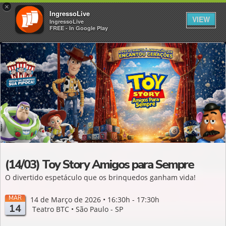
×
IngressoLive
VIEW
IngressoLive
FREE - In Google Play
(14/03) Toy Story Amigos para Sempre
O divertido espetáculo que os brinquedos ganham vida!
MAR
14 de Março de 2026 • 16:30h - 17:30h
14
Teatro BTC • São Paulo - SP