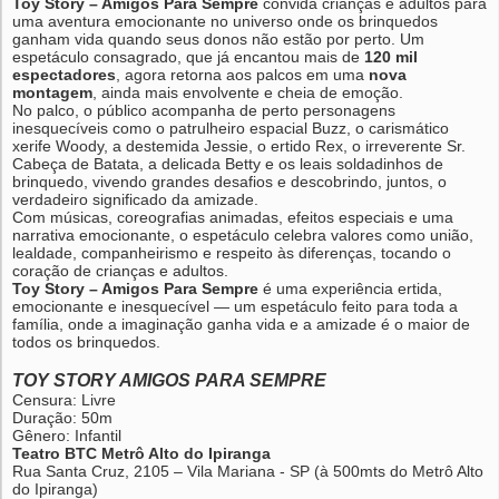
Toy Story – Amigos Para Sempre
convida crianças e adultos para
uma aventura emocionante no universo onde os brinquedos
ganham vida quando seus donos não estão por perto. Um
espetáculo consagrado, que já encantou mais de
120 mil
espectadores
, agora retorna aos palcos em uma
nova
montagem
, ainda mais envolvente e cheia de emoção.
No palco, o público acompanha de perto personagens
inesquecíveis como o patrulheiro espacial Buzz, o carismático
xerife Woody, a destemida Jessie, o ertido Rex, o irreverente Sr.
Cabeça de Batata, a delicada Betty e os leais soldadinhos de
brinquedo, vivendo grandes desafios e descobrindo, juntos, o
verdadeiro significado da amizade.
Com músicas, coreografias animadas, efeitos especiais e uma
narrativa emocionante, o espetáculo celebra valores como união,
lealdade, companheirismo e respeito às diferenças, tocando o
coração de crianças e adultos.
Toy Story – Amigos Para Sempre
é uma experiência ertida,
emocionante e inesquecível — um espetáculo feito para toda a
família, onde a imaginação ganha vida e a amizade é o maior de
todos os brinquedos.
TOY STORY AMIGOS PARA SEMPRE
Censura: Livre
Duração: 50m
Gênero: Infantil
Teatro BTC Metrô Alto do Ipiranga
Rua Santa Cruz, 2105 – Vila Mariana - SP (à 500mts do Metrô Alto
do Ipiranga)