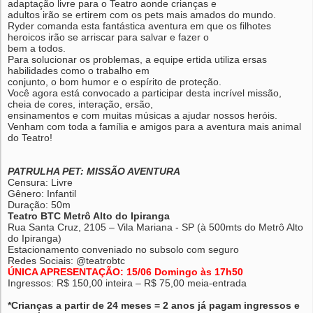
adaptação livre para o Teatro aonde crianças e
adultos irão se ertirem com os pets mais amados do mundo.
Ryder comanda esta fantástica aventura em que os filhotes
heroicos irão se arriscar para salvar e fazer o
bem a todos.
Para solucionar os problemas, a equipe ertida utiliza ersas
habilidades como o trabalho em
conjunto, o bom humor e o espírito de proteção.
Você agora está convocado a participar desta incrível missão,
cheia de cores, interação, ersão,
ensinamentos e com muitas músicas a ajudar nossos heróis.
Venham com toda a família e amigos para a aventura mais animal
do Teatro!
PATRULHA PET: MISSÃO AVENTURA
Censura: Livre
Gênero: Infantil
Duração: 50m
Teatro BTC Metrô Alto do Ipiranga
Rua Santa Cruz, 2105 – Vila Mariana - SP (à 500mts do Metrô Alto
do Ipiranga)
Estacionamento conveniado no subsolo com seguro
Redes Sociais: @teatrobtc
ÚNICA APRESENTAÇÃO: 15/06 Domingo às 17h50
Ingressos: R$ 150,00 inteira – R$ 75,00 meia-entrada
*Crianças a partir de 24 meses = 2 anos já pagam ingressos e