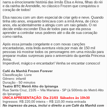
narra a emocionante história das irmãs Elsa e Anna, filhas do rei
e da rainha de Arendelle, no clássico Frozen que conquistou o
coração de todos!
Elsa nasceu com um dom especial de criar gelo e neve. Quando
tinha oito anos, enquanto brincava com a irmã Anna, de cinco
anos, ela acidentalmente a atingiu com um raio gelado. O rei
decide então esconder Elsa de todos para que ela possa
aprender a controlar seus poderes até o dia de sua coroação
como rainha.
Após essa jornada congelante e com novas canções
encantadoras, esta linda aventura vista por mais de 150 mil
pessoas irá mostrar todos os personagens em uma missão para
preparar muitas surpresas para o aniversário da querida Princesa
Anna.
Imperdível, mágico e encantador! Venha se encantar conosco!
Café da Manhã Frozen Forever
Classificação: Livre
Gênero: infantil
Duração - 50 minutos
Teatro BTC Metrô Alto do Ipiranga
Rua Santa Cruz, 2105 – Vila Mariana - SP (à 500mts do Metrô Alto
do Ipiranga)
ÚNICA APRESENTAÇÃO: Dia 21/03 Sábados às 10h30
Ingressos: R$ 220,00 inteira – R$ 110,00 meia-entrada
No ingresso da peça, inclui o direito a um Café da Manhã com