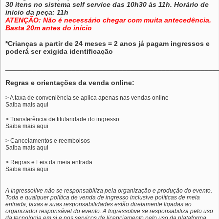
30 itens no sistema self service das 10h30 às 11h. Horário de
início da peça: 11h
ATENÇÃO: Não é necessário chegar com muita antecedência.
Basta 20m antes do início
*Crianças a partir de 24 meses = 2 anos já pagam ingressos e
poderá ser exigida identificação
______________________________________________________
Regras e orientações da venda online:
> A taxa de conveniência se aplica apenas nas vendas online
Saiba mais
aqui
> Transferência de titularidade do ingresso
Saiba mais
aqui
> Cancelamentos e reembolsos
Saiba mais
aqui
> Regras e Leis da meia entrada
Saiba mais
aqui
A Ingressolive não se responsabiliza pela organização e produção do evento.
Toda e qualquer política de venda de ingresso inclusive políticas de meia
entrada, taxas e suas responsabilidades estão diretamente ligadas ao
organizador responsável do evento. A Ingressolive se responsabiliza pelo uso
da tecnologia em si e nos serviços de licenciamento pelo uso da plataforma