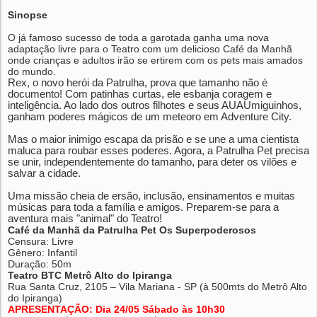
Sinopse
O já famoso sucesso de toda a garotada ganha uma nova
adaptação livre para o Teatro com um delicioso Café da Manhã
onde crianças e adultos irão se ertirem com os pets mais amados
do mundo.
Rex, o novo herói da Patrulha, prova que tamanho não é
documento! Com patinhas curtas, ele esbanja coragem e
inteligência. Ao lado dos outros filhotes e seus AUAUmiguinhos,
ganham poderes mágicos de um meteoro em Adventure City.
Mas o maior inimigo escapa da prisão e se une a uma cientista
maluca para roubar esses poderes. Agora, a Patrulha Pet precisa
se unir, independentemente do tamanho, para deter os vilões e
salvar a cidade.
Uma missão cheia de ersão, inclusão, ensinamentos e muitas
músicas para toda a família e amigos. Preparem-se para a
aventura mais "animal" do Teatro!
Café da Manhã da Patrulha Pet Os Superpoderosos
Censura: Livre
Gênero: Infantil
Duração: 50m
Teatro BTC Metrô Alto do Ipiranga
Rua Santa Cruz, 2105 – Vila Mariana - SP (à 500mts do Metrô Alto
do Ipiranga)
APRESENTAÇÃO: Dia 24/05 Sábado às 10h30