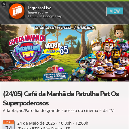
×
IngressoLive
VIEW
IngressoLive
FREE - In Google Play
(24/05) Café da Manhã da Patrulha Pet Os
Superpoderosos
Adaptação/Paródia do grande sucesso do cinema e da TV!
MAI
24 de Maio de 2025 • 10:30h - 12:00h
24
Teatro BTC • São Paulo - SP