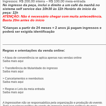
Ingressos: R$ 200,00 inteira – R$ 100,00 meia-entrada
No ingresso da peça, inclui o direito a um café da manhã no
sistema self service das 10h30 às 11h Horário de início da
peça: 11h
ATENÇÃO: Não é necessário chegar com muita antecedência.
Basta 20m antes do início
*Crianças a partir de 24 meses = 2 anos já pagam ingressos e
poderá ser exigida identificação
______________________________________________________
Regras e orientações da venda online:
> A taxa de conveniência se aplica apenas nas vendas online
Saiba mais
aqui
> Transferência de titularidade do ingresso
Saiba mais
aqui
> Cancelamentos e reembolsos
Saiba mais
aqui
> Regras e Leis da meia entrada
Saiba mais
aqui
A Ingressolive não se responsabiliza pela organização e produção do evento.
Toda e qualquer política de venda de ingresso inclusive políticas de meia