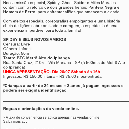
Nessa missão especial, Spidey, Ghost-Spider e Miles Morales
contam com o reforço de dois grandes heróis:
Pantera Negra
e
Homem de Ferro
, para enfrentar vilões que ameaçam a cidade.
Com efeitos especiais, coreografias empolgantes e uma história
cheia de lições sobre amizade e coragem, o espetáculo é uma
experiência imperdível para toda a família!
SPIDEY E SEUS NOVOS AMIGOS
Censura: Livre
Gênero: Infantil
Duração: 50m
Teatro BTC Metrô Alto do Ipiranga
Rua Santa Cruz, 2105 – Vila Mariana - SP (à 500mts do Metrô Alto
do Ipiranga)
ÚNICA APRESENTAÇÃO: Dia 26/07 Sábado às 16h
Ingressos: R$ 150,00 inteira – R$ 75,00 meia-entrada
*Crianças a partir de 24 meses = 2 anos já pagam ingressos e
poderá ser exigida identificação
______________________________________________________
Regras e orientações da venda online:
> A taxa de conveniência se aplica apenas nas vendas online
Saiba mais
aqui