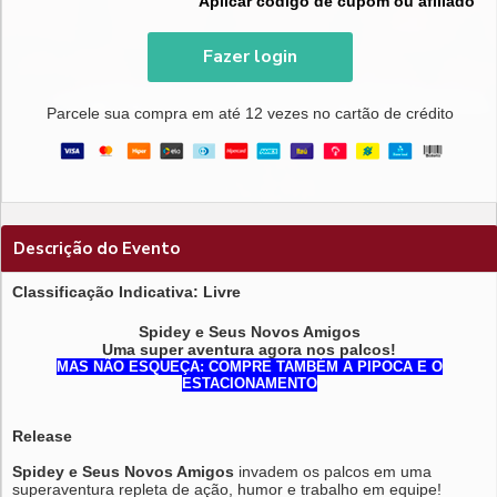
Aplicar código de cupom ou afiliado
Fazer login
Parcele sua compra em até 12 vezes no cartão de crédito
Descrição do Evento
Classificação Indicativa: Livre
Spidey e Seus Novos Amigos
Uma super aventura agora nos palcos!
MAS NÃO ESQUEÇA: COMPRE TAMBÉM A PIPOCA E O
ESTACIONAMENTO
Release
Spidey e Seus Novos Amigos
invadem os palcos em uma
superaventura repleta de ação, humor e trabalho em equipe!