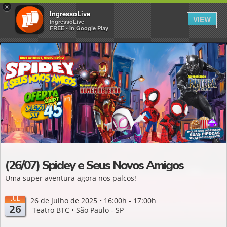
×
IngressoLive
VIEW
IngressoLive
FREE - In Google Play
(26/07) Spidey e Seus Novos Amigos
Uma super aventura agora nos palcos!
JUL
26 de Julho de 2025 • 16:00h - 17:00h
26
Teatro BTC • São Paulo - SP