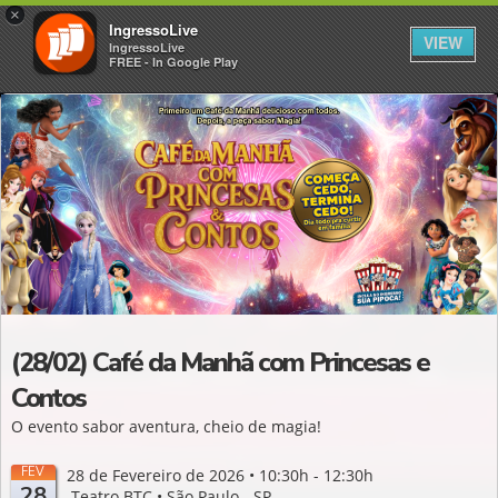
×
IngressoLive
VIEW
IngressoLive
FREE - In Google Play
(28/02) Café da Manhã com Princesas e
Contos
O evento sabor aventura, cheio de magia!
FEV
28 de Fevereiro de 2026 • 10:30h - 12:30h
28
Teatro BTC • São Paulo - SP