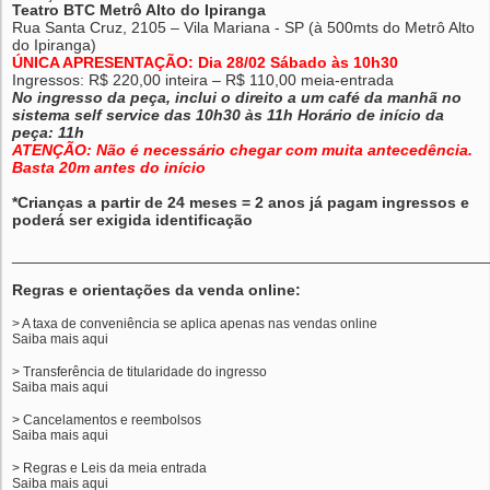
Teatro BTC Metrô Alto do Ipiranga
Rua Santa Cruz, 2105 – Vila Mariana - SP (à 500mts do Metrô Alto
do Ipiranga)
ÚNICA APRESENTAÇÃO: Dia 28/02 Sábado às 10h30
Ingressos: R$ 220,00 inteira – R$ 110,00 meia-entrada
No ingresso da peça, inclui o direito a um café da manhã no
sistema self service das 10h30 às 11h Horário de início da
peça: 11h
ATENÇÃO: Não é necessário chegar com muita antecedência.
Basta 20m antes do início
*Crianças a partir de 24 meses = 2 anos já pagam ingressos e
poderá ser exigida identificação
______________________________________________________
Regras e orientações da venda online:
> A taxa de conveniência se aplica apenas nas vendas online
Saiba mais
aqui
> Transferência de titularidade do ingresso
Saiba mais
aqui
> Cancelamentos e reembolsos
Saiba mais
aqui
> Regras e Leis da meia entrada
Saiba mais
aqui