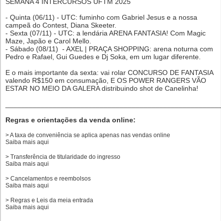
SEMANA 4 INTERCURSOS UFTM 2025
- Quinta (06/11) - UTC: fuminho com Gabriel Jesus e a nossa
campeã do Contest, Diana Skeeter.
- Sexta (07/11) - UTC: a lendária ARENA FANTASIA! Com Magic
Maze, Japão e Carol Mello.
- Sábado (08/11) - AXEL | PRAÇA SHOPPING: arena noturna com
Pedro e Rafael, Gui Guedes e Dj Soka, em um lugar diferente.
E o mais importante da sexta: vai rolar CONCURSO DE FANTASIA
valendo R$150 em consumação, E OS POWER RANGERS VÃO
ESTAR NO MEIO DA GALERA distribuindo shot de Canelinha!
______________________________________________________
Regras e orientações da venda online:
> A taxa de conveniência se aplica apenas nas vendas online
Saiba mais
aqui
> Transferência de titularidade do ingresso
Saiba mais
aqui
> Cancelamentos e reembolsos
Saiba mais
aqui
> Regras e Leis da meia entrada
Saiba mais
aqui