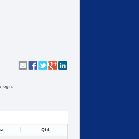
 login.
xa
Qtd.