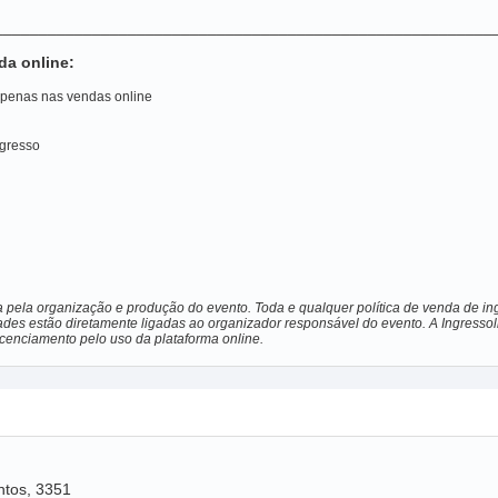
________________________________________________________
da online:
 apenas nas vendas online
ngresso
a pela organização e produção do evento. Toda e qualquer política de venda de ing
ades estão diretamente ligadas ao organizador responsável do evento. A Ingressol
licenciamento pelo uso da plataforma online.
ntos, 3351