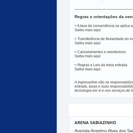
________________________
Regras e orientações da ven
> A taxa de conveniência se aplica
Saiba mais
aqui
> Transferência de titularidade do i
Saiba mais
aqui
> Cancelamentos e reembolsos
Saiba mais
aqui
> Regras e Leis da meia entrada
Saiba mais
aqui
A Ingressolive não se responsabiliz
entrada, taxas e suas responsabilid
tecnologia em si e nos serviços de 
Local
ARENA SABIAZINHO
Avenida Anselmo Alves dos Sa