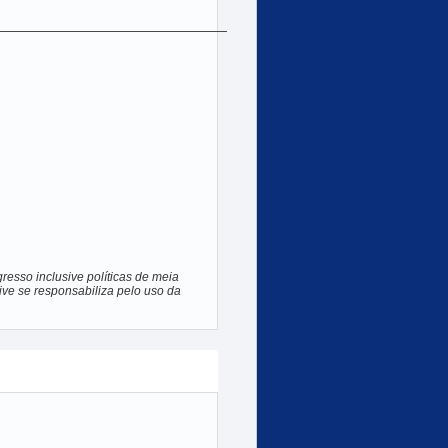
_____________________________
resso inclusive políticas de meia
ive se responsabiliza pelo uso da