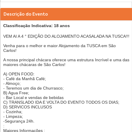
Descrição do Evento
Classificação Indicativa: 18 anos
VEM AI A 4 ° EDIÇÃO DO ALOJAMENTO ACASALADA NA TUSCA!!!
Venha para o melhor e maior Alojamento da TUSCA em São
Carlos!
A nossa principal chácara oferece uma estrutura Incrível e uma das
maiores chácaras de São Carlos!
A) OPEN FOOD:
- Café da Manhã Café;
- Almoço;
- Teremos um dia de Churrasco;
B) Agua Free;
- Bar Local e vendas de bebidas
C) TRANSLADO IDA E VOLTA DO EVENTO TODOS OS DIAS;
D) SERVICOS INCLUSOS
- Cozinha;
- Limpeza;
-Segurança 24h.
:
Maiores Informações :