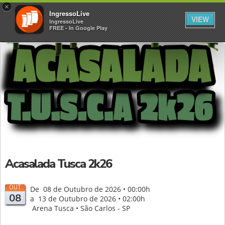
×
IngressoLive
VIEW
IngressoLive
FREE - In Google Play
Acasalada Tusca 2k26
OUT
De 08 de Outubro de 2026 • 00:00h
08
a 13 de Outubro de 2026 • 02:00h
Arena Tusca • São Carlos - SP