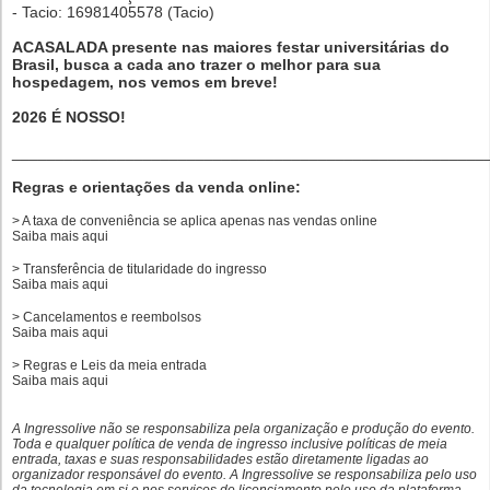
- Tacio: 16981405578 (Tacio)
ACASALADA presente nas maiores festar universitárias do
Brasil, busca a cada ano trazer o melhor para sua
hospedagem, nos vemos em breve!
2026 É NOSSO!
______________________________________________________
Regras e orientações da venda online:
> A taxa de conveniência se aplica apenas nas vendas online
Saiba mais
aqui
> Transferência de titularidade do ingresso
Saiba mais
aqui
> Cancelamentos e reembolsos
Saiba mais
aqui
> Regras e Leis da meia entrada
Saiba mais
aqui
A Ingressolive não se responsabiliza pela organização e produção do evento.
Toda e qualquer política de venda de ingresso inclusive políticas de meia
entrada, taxas e suas responsabilidades estão diretamente ligadas ao
organizador responsável do evento. A Ingressolive se responsabiliza pelo uso
da tecnologia em si e nos serviços de licenciamento pelo uso da plataforma