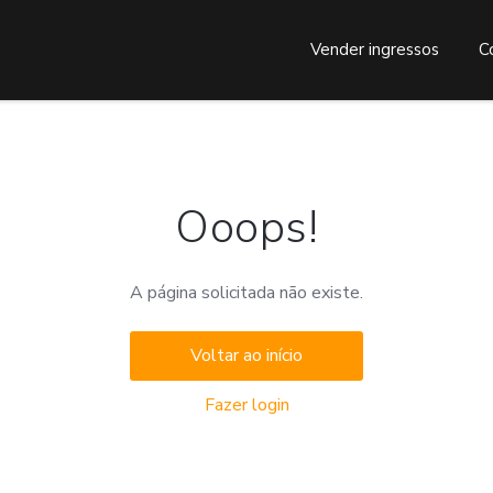
Vender ingressos
C
Ooops!
A página solicitada não existe.
Voltar ao início
Fazer login