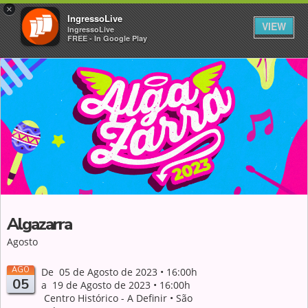
×
IngressoLive
VIEW
IngressoLive
FREE - In Google Play
Algazarra
Agosto
AGO
De 05 de Agosto de 2023 • 16:00h
05
a 19 de Agosto de 2023 • 16:00h
Centro Histórico - A Definir • São