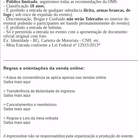
-
Público limitado
, seguiremos todas as recomendações da OMS.
- Classificação
18 anos
;
-
É proibido a entrada de qualquer substância
ilícita, armas brancas, de
fogo
( sob risco de expulsão do evento).
- Discriminação, Brigas e Confusão
não serão Tolerados
no interior do
evento( podendo o participantes ser banido permanentemente do evento).
- É proibido a entrada de bebidas.
- Só é permitida a entrada no evento com a apresentação de documento
oficial original com foto.
Ex: Identidade - RG, Carteira de Motorista - CNH, etc.
- Me
ia Entrada conforme a
Lei Federal nº 12933/2013*
______________________________________________________
Regras e orientações da venda online:
> A taxa de conveniência se aplica apenas nas vendas online
Saiba mais
aqui
> Transferência de titularidade do ingresso
Saiba mais
aqui
> Cancelamentos e reembolsos
Saiba mais
aqui
> Regras e Leis da meia entrada
Saiba mais
aqui
A Ingressolive não se responsabiliza pela organização e produção do evento.