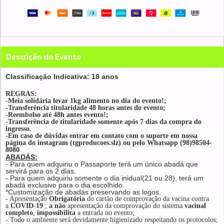
Descrição do Evento
Classificação Indicativa: 18 anos
REGRAS:
-Meia solidária levar 1kg alimento no dia do evento!;
-Transferência titularidade 48 horas antes do evento;
-Reembolso até 48h antes evento!;
-Transferência de titularidade somente após 7 dias da compra do
ingresso.
-Em caso de dúvidas entrar em contato com o suporte em nossa
página do instagram (tgproducoes.slz) ou pelo Whatsapp (98)98504-
8080
ABADÁS:
- Para quem adquiriu o Passaporte terá um único abadá que
servirá para os 2 dias.
- Para quem adquiriu somente o dia inidual(21 ou 28), terá um
abadá exclusivo para o dia escolhido.
*Customização de abadás preservando as logos.
- Apresentação
Obrigatória
do cartão de comprovação da vacina contra
a
COVID-19
;
a não
apresentação da comprovação do sistema
vacinal
completo
,
impossibilita
a entrada no evento;
- Todo o ambiente será devidamente higienizado respeitando os protocolos;