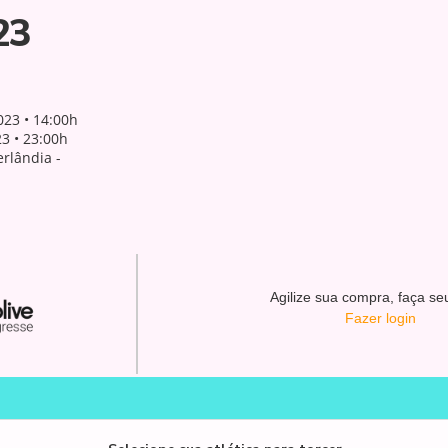
23
023 • 14:00h
3 • 23:00h
rlândia -
Agilize sua compra, faça seu
Fazer login