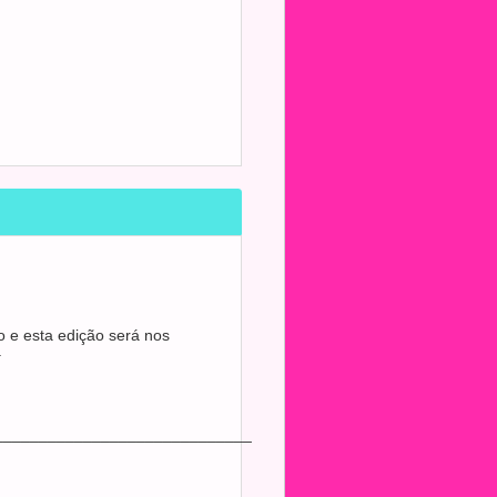
o e esta edição será nos
.
_____________________________