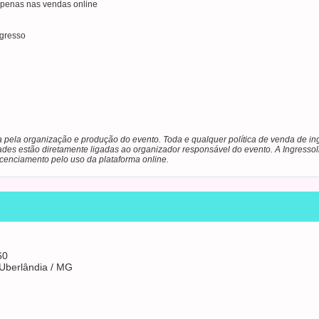
 apenas nas vendas online
ngresso
a pela organização e produção do evento. Toda e qualquer política de venda de ing
ades estão diretamente ligadas ao organizador responsável do evento. A Ingressol
licenciamento pelo uso da plataforma online.
60
 Uberlândia / MG