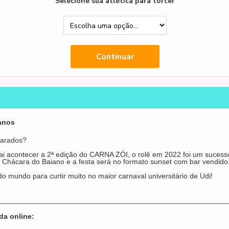
Selecione sua atlética para torcer
 anos
parados?
vai acontecer a 2ª edição do CARNA ZÓI, o rolê em 2022 foi um sucess
 Chácara do Baiano e a festa será no formato sunset com bar vendido
do mundo para curtir muito no maior carnaval universitário de Udi!
________________________________________________________
da online: