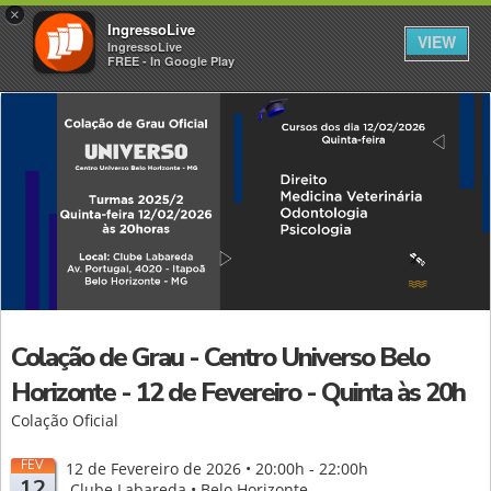
×
IngressoLive
VIEW
IngressoLive
FREE - In Google Play
Colação de Grau - Centro Universo Belo
Horizonte - 12 de Fevereiro - Quinta às 20h
Colação Oficial
FEV
12 de Fevereiro de 2026 • 20:00h - 22:00h
12
Clube Labareda • Belo Horizonte -