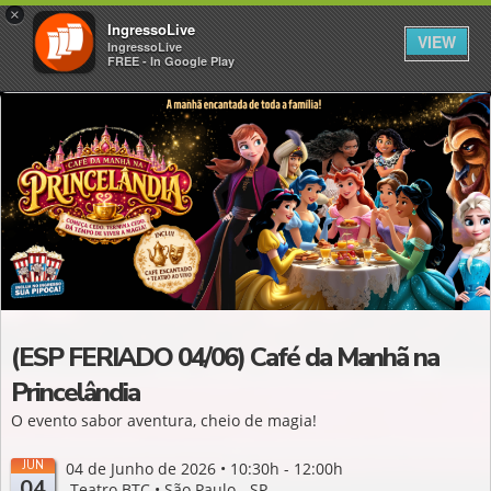
×
IngressoLive
VIEW
IngressoLive
FREE - In Google Play
(ESP FERIADO 04/06) Café da Manhã na
Princelândia
O evento sabor aventura, cheio de magia!
JUN
04 de Junho de 2026 • 10:30h - 12:00h
04
Teatro BTC • São Paulo - SP