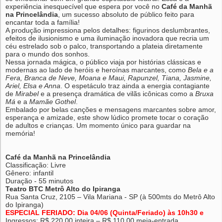
experiência inesquecível que espera por você no
Café da Manhã
na Princelândia
, um sucesso absoluto de público feito para
encantar toda a família!
A produção impressiona pelos detalhes: figurinos deslumbrantes,
efeitos de ilusionismo e uma iluminação inovadora que recria um
céu estrelado sob o palco, transportando a plateia diretamente
para o mundo dos sonhos.
Nessa jornada mágica, o público viaja por histórias clássicas e
modernas ao lado de heróis e heroínas marcantes, como
Bela e a
Fera, Branca de Neve, Moana e Maui, Rapunzel, Tiana, Jasmine,
Ariel, Elsa e Anna
. O espetáculo traz ainda a energia contagiante
de
Mirabel
e a presença dramática de vilãs icônicas como a
Bruxa
Má
e a
Mamãe Gothel
.
Embalado por belas canções e mensagens marcantes sobre amor,
esperança e amizade, este show lúdico promete tocar o coração
de adultos e crianças. Um momento único para guardar na
memória!
Café da Manhã na Princelândia
Classificação: Livre
Gênero: infantil
Duração - 55 minutos
Teatro BTC Metrô Alto do Ipiranga
Rua Santa Cruz, 2105 – Vila Mariana - SP (à 500mts do Metrô Alto
do Ipiranga)
ESPECIAL FERIADO: Dia 04/06 (Quinta/Feriado) às 10h30 e
Ingressos: R$ 220,00 inteira – R$ 110,00 meia-entrada