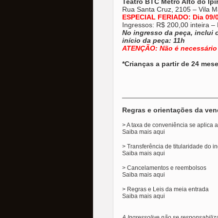
Teatro BTC Metrô Alto do Ipi
Rua Santa Cruz, 2105 – Vila Ma
ESPECIAL FERIADO: Dia 09/0
Ingressos: R$ 200,00 inteira 
No ingresso da peça, inclui 
início da peça: 11h
ATENÇÃO: Não é necessário 
*Crianças a partir de 24 mes
________________________
Regras e orientações da ven
> A taxa de conveniência se aplica
Saiba mais
aqui
> Transferência de titularidade do i
Saiba mais
aqui
> Cancelamentos e reembolsos
Saiba mais
aqui
> Regras e Leis da meia entrada
Saiba mais
aqui
A Ingressolive não se responsabiliz