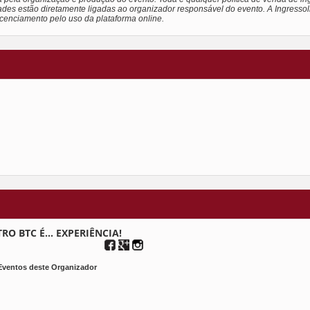
ades estão diretamente ligadas ao organizador responsável do evento. A Ingressol
licenciamento pelo uso da plataforma online.
RO BTC É... EXPERIÊNCIA!
Eventos deste Organizador