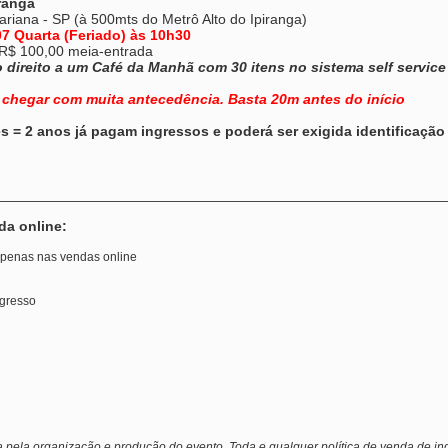
ranga
riana - SP (à 500mts do Metrô Alto do Ipiranga)
7 Quarta (Feriado) às 10h30
– R$ 100,00 meia-entrada
o direito a um Café da Manhã com 30 itens no sistema self service
chegar com muita antecedência. Basta 20m antes do início
es = 2 anos já pagam ingressos e poderá ser exigida identificação
________________________________________________________
da online:
 apenas nas vendas online
ngresso
a pela organização e produção do evento. Toda e qualquer política de venda de ing