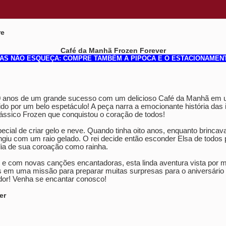
re
Café da Manhã Frozen Forever
AS NÃO ESQUEÇA: COMPRE TAMBÉM A PIPOCA E O ESTACIONAMEN
0 anos de um grande sucesso com um delicioso Café da Manhã em 
o por um belo espetáculo! A peça narra a emocionante história das ir
clássico Frozen que conquistou o coração de todos!
ial de criar gelo e neve. Quando tinha oito anos, enquanto brincav
ingiu com um raio gelado. O rei decide então esconder Elsa de todos
dia de sua coroação como rainha.
 e com novas canções encantadoras, esta linda aventura vista por m
 em uma missão para preparar muitas surpresas para o aniversário 
dor! Venha se encantar conosco!
er