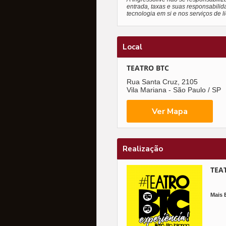
entrada, taxas e suas responsabilid
tecnologia em si e nos serviços de 
Local
TEATRO BTC
Rua Santa Cruz, 2105
Vila Mariana - São Paulo / SP
Realização
TEAT
Mais 