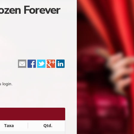
ozen Forever
 login.
Taxa
Qtd.