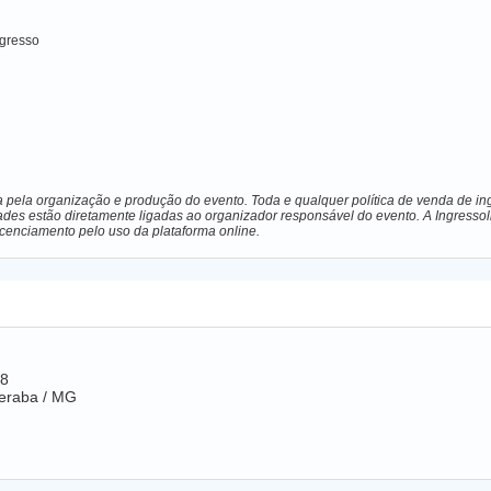
ngresso
a pela organização e produção do evento. Toda e qualquer política de venda de ing
ades estão diretamente ligadas ao organizador responsável do evento. A Ingressol
licenciamento pelo uso da plataforma online.
18
beraba / MG