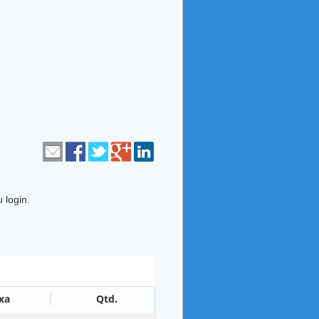
 login.
xa
Qtd.