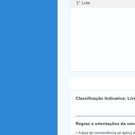
1° Lote
Descrição do Evento
Classificação Indicativa: Liv
________________________
Regras e orientações da ven
> A taxa de conveniência se aplica