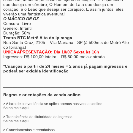
que deseja um cérebro; O Homem de Lata que deseja um
coração; e o Leão que deseja ser corajoso. E assim juntos,
eles
viverão uma fantástica aventura!
O MÁGICO DE OZ
Censura: Livre
Gênero: Infantil
Duração: 50m
Teatro BTC Metrô Alto do Ipiranga
Rua Santa Cruz, 2105 – Vila Mariana - SP (à 500mts do Metrô Alto
do Ipiranga)
ÚNICA APRESENTAÇÃO: Dia 10/07 Sexta às 16h
Ingressos: R$ 100,00 inteira – R$ 50,00 meia-entrada
*Crianças a partir de 24 meses = 2 anos já pagam ingressos e
poderá ser exigida identificação
______________________________________________________
Regras e orientações da venda online:
> A taxa de conveniência se aplica apenas nas vendas online
Saiba mais
aqui
> Transferência de titularidade do ingresso
Saiba mais
aqui
> Cancelamentos e reembolsos