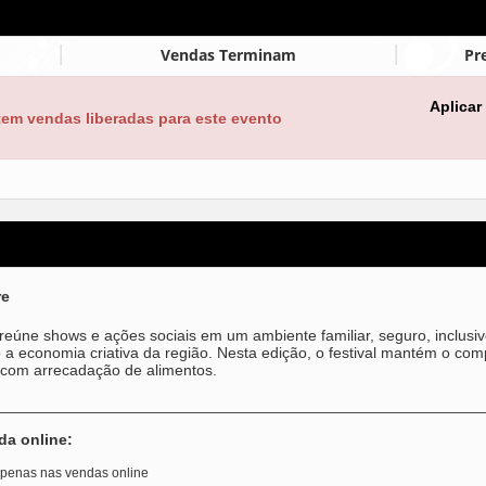
Vendas Terminam
Pr
Aplicar
tem vendas liberadas para este evento
re
reúne shows e ações sociais em um ambiente familiar, seguro, inclusivo
 a economia criativa da região. Nesta edição, o festival mantém o co
, com arrecadação de alimentos.
________________________________________________________
da online:
 apenas nas vendas online