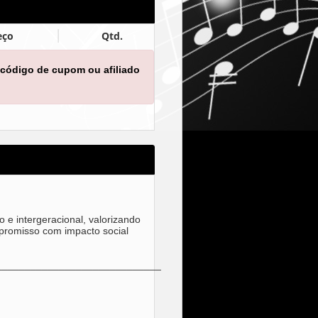
eço
Qtd.
 código de cupom ou afiliado
 e intergeracional, valorizando
mpromisso com impacto social
_____________________________