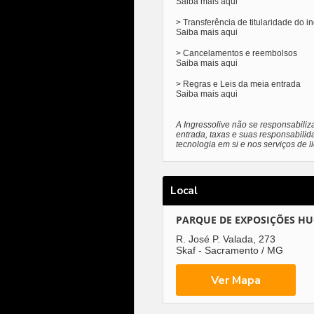
Saiba mais
aqui
> Transferência de titularidade do i
Saiba mais
aqui
> Cancelamentos e reembolsos
Saiba mais
aqui
> Regras e Leis da meia entrada
Saiba mais
aqui
A Ingressolive não se responsabiliz
entrada, taxas e suas responsabilid
tecnologia em si e nos serviços de 
Local
PARQUE DE EXPOSIÇÕES H
R. José P. Valada, 273
Skaf - Sacramento / MG