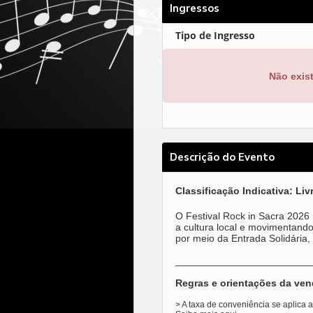
Ingressos
Tipo de Ingresso
Não exis
Descrição do Evento
Classificação Indicativa: Liv
O Festival Rock in Sacra 2026 
a cultura local e movimentando
por meio da Entrada Solidária
________________________
Regras e orientações da ven
> A taxa de conveniência se aplica