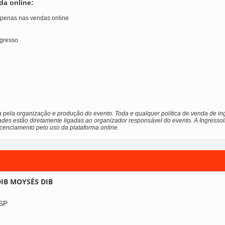
da online:
 apenas nas vendas online
ngresso
a pela organização e produção do evento. Toda e qualquer política de venda de ing
ades estão diretamente ligadas ao organizador responsável do evento. A Ingressol
licenciamento pelo uso da plataforma online.
IB MOYSÉS DIB
 SP