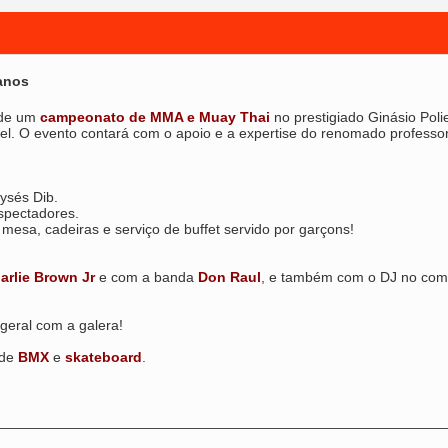
 anos
 de um
campeonato de MMA e
Muay Thai
no prestigiado Ginásio Poli
vel. O evento contará com o apoio e a expertise do renomado professo
oysés Dib.
spectadores.
mesa, cadeiras e serviço de buffet servido por garçons!
arlie Brown Jr
e com a banda
Don Raul
, e também com o DJ no com
 geral com a galera!
 de
BMX
e
skateboard
.
________________________________________________________