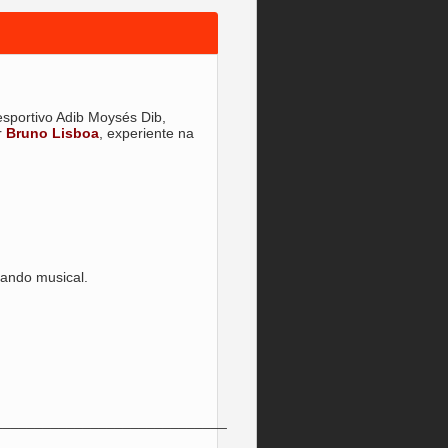
esportivo Adib Moysés Dib,
r
Bruno Lisboa
, experiente na
ando musical.
_____________________________