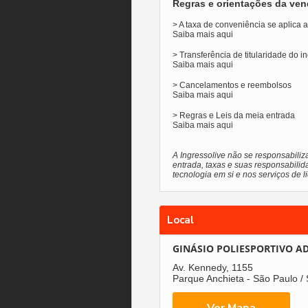
Regras e orientações da ven
> A taxa de conveniência se aplica
Saiba mais
aqui
> Transferência de titularidade do i
Saiba mais
aqui
> Cancelamentos e reembolsos
Saiba mais
aqui
> Regras e Leis da meia entrada
Saiba mais
aqui
A Ingressolive não se responsabiliz
entrada, taxas e suas responsabilid
tecnologia em si e nos serviços de 
Local
GINÁSIO POLIESPORTIVO AD
Av. Kennedy, 1155
Parque Anchieta - São Paulo /