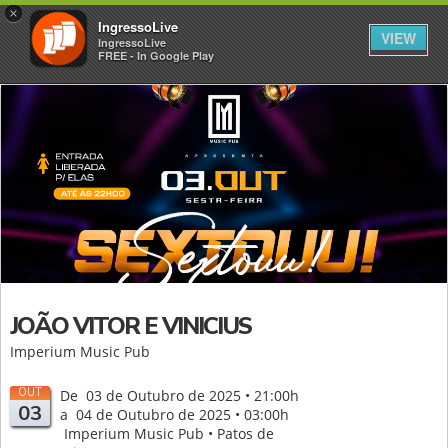
×
IngressoLive
VIEW
IngressoLive
FREE - In Google Play
JOÃO VITOR E VINICIUS
Imperium Music Pub
OUT
De 03 de Outubro de 2025 • 21:00h
03
a 04 de Outubro de 2025 • 03:00h
Imperium Music Pub • Patos de