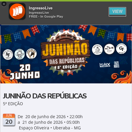
×
IngressoLive
VIEW
IngressoLive
FREE - In Google Play
JUNINÃO DAS REPÚBLICAS
5ª EDIÇÃO
JUN
De 20 de Junho de 2026 • 22:00h
20
a 21 de Junho de 2026 • 05:00h
Espaço Oliveira • Uberaba - MG