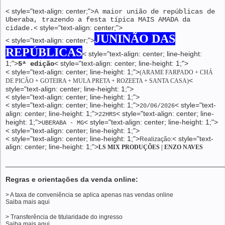
< style="text-align: center;">
A maior união de repúblicas de
Uberaba, trazendo a festa típica MAIS AMADA da
< style="text-align: center;">
cidade.
JUNINÃO DAS
< style="text-align: center;">
REPÚBLICAS
< style="text-align: center; line-height:
1;">
< style="text-align: center; line-height: 1;">
5ª edição
< style="text-align: center; line-height: 1;">
(ARAME FARPADO + CHÁ
<
DE PICÃO + GOTEIRA + MULA PRETA + ROZEETA + SANTA CASA)
style="text-align: center; line-height: 1;">
< style="text-align: center; line-height: 1;">
< style="text-align: center; line-height: 1;">
< style="text-
20/06/2026
align: center; line-height: 1;">
< style="text-align: center; line-
22HRS
height: 1;">
< style="text-align: center; line-height: 1;">
UBERABA - MG
< style="text-align: center; line-height: 1;">
< style="text-align: center; line-height: 1;">
< style="text-
Realização:
align: center; line-height: 1;">
LS MIX PRODUÇÕES | ENZO NAVES
______________________________________________________
Regras e orientações da venda online:
> A taxa de conveniência se aplica apenas nas vendas online
Saiba mais
aqui
> Transferência de titularidade do ingresso
Saiba mais
aqui