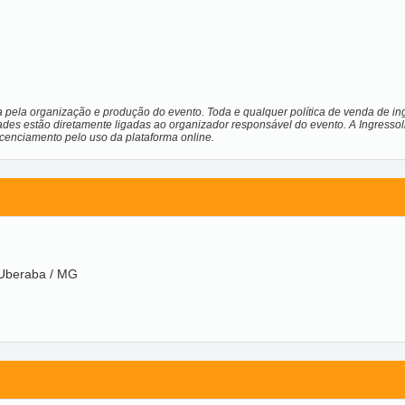
a pela organização e produção do evento. Toda e qualquer política de venda de ing
ades estão diretamente ligadas ao organizador responsável do evento. A Ingressol
licenciamento pelo uso da plataforma online.
 Uberaba / MG