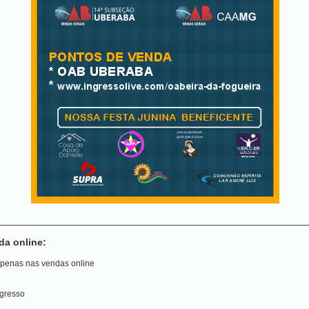
________________________________________________________
da online:
 apenas nas vendas online
ngresso