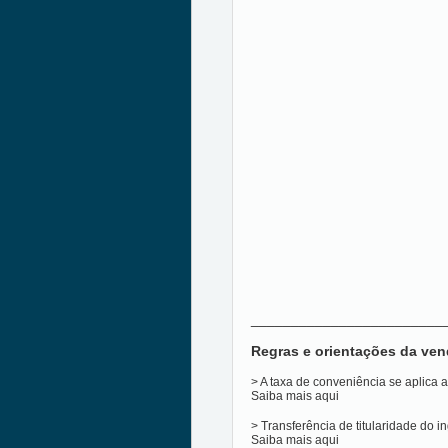
________________________
Regras e orientações da ven
> A taxa de conveniência se aplica
Saiba mais
aqui
> Transferência de titularidade do i
Saiba mais
aqui