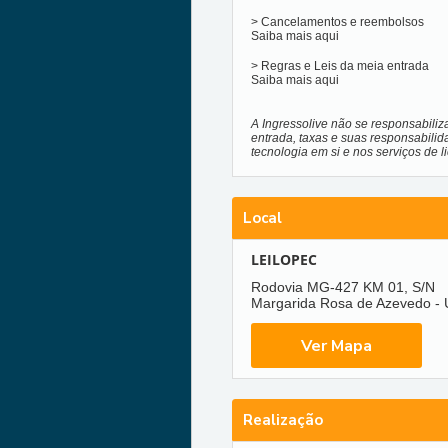
> Cancelamentos e reembolsos
Saiba mais
aqui
> Regras e Leis da meia entrada
Saiba mais
aqui
A Ingressolive não se responsabiliz
entrada, taxas e suas responsabilid
tecnologia em si e nos serviços de 
Local
LEILOPEC
Rodovia MG-427 KM 01, S/N
Margarida Rosa de Azevedo -
Realização