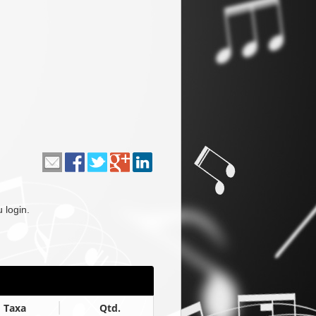
 login.
Taxa
Qtd.