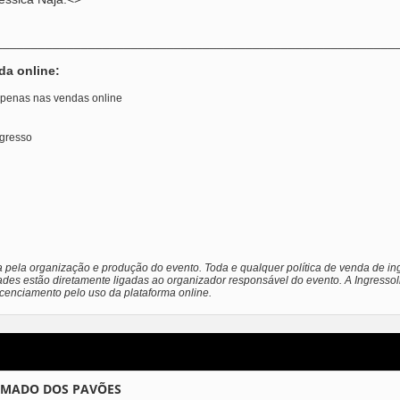
________________________________________________________
da online:
 apenas nas vendas online
ngresso
a pela organização e produção do evento. Toda e qualquer política de venda de ing
ades estão diretamente ligadas ao organizador responsável do evento. A Ingressol
licenciamento pelo uso da plataforma online.
UMADO DOS PAVÕES