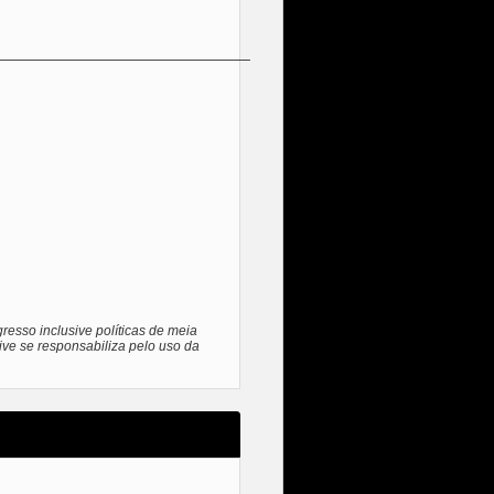
_____________________________
resso inclusive políticas de meia
ive se responsabiliza pelo uso da