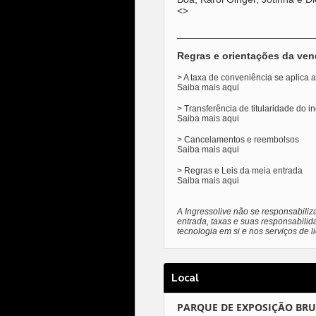
<>
________________________
Regras e orientações da ven
> A taxa de conveniência se aplica
Saiba mais
aqui
> Transferência de titularidade do i
Saiba mais
aqui
> Cancelamentos e reembolsos
Saiba mais
aqui
> Regras e Leis da meia entrada
Saiba mais
aqui
A Ingressolive não se responsabiliz
entrada, taxas e suas responsabilid
tecnologia em si e nos serviços de 
Local
PARQUE DE EXPOSIÇÃO BR