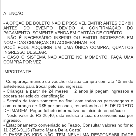
ATENÇÃO:
- A OPÇÃO DE BOLETO NÃO É POSSÍVEL EMITIR ANTES DE 48H
ANTES DO EVENTO DEVIDO A CONFIRMAÇÃO DO
PAGAMENTO. SOMENTE VENDA EM CARTÃO DE CRÉDITO.
- NÃO É NECESSÁRIO INSERIR OU EMITIR INGRESSOS EM
NOME DAS CRIANÇAS OU ACOMPANHANTES.
VOCÊ PODE ADQUIRIR EM UMA ÚNICA COMPRA, QUANTOS
INGRESSO DESEJAR.
- CASO O SISTEMA NÃO ACEITE NO MOMENTO, FAÇA UMA
COMPRA POR VEZ
IMPORTANTE:
- Compareça munido do voucher de sua compra com até 40min de
antedência para trocar pelo seu ingresso.
- Crianças a partir de 24 meses = 2 anos já pagam ingressos e
poderá ser exigido identificação.
- Sessão de fotos somente no final com todos os personagens e
com cobrança de R$5 por pessoas, respeitando a LEI DE DIRETO
DE IMAGEM. Pegue folheto informativo no início do espetáculo.
- Neste valor de R$ 26,40, esta inclusa a taxa de conveniência por
ingresso.
- Estacionamento conveniado ao Teatro. Consultar valores no fone:
11 3256-9115 (Teatro Maria Della Costa)
O PASSEIOS KIDS NÃO TEM NENHUMA RESPONSABILIDADE