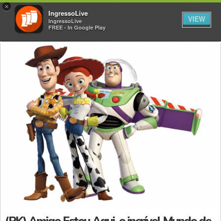
×
IngressoLive
VIEW
IngressoLive
FREE - In Google Play
(PK) Amigo Estou Aqui, o incrível Mundo de