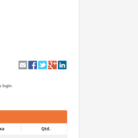
 login.
xa
Qtd.