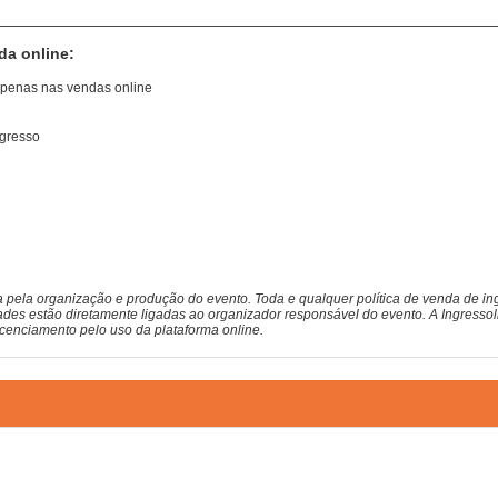
________________________________________________________
da online:
 apenas nas vendas online
ngresso
a pela organização e produção do evento. Toda e qualquer política de venda de ing
ades estão diretamente ligadas ao organizador responsável do evento. A Ingressol
licenciamento pelo uso da plataforma online.