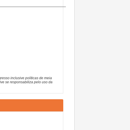
_____________________________
resso inclusive políticas de meia
ive se responsabiliza pelo uso da