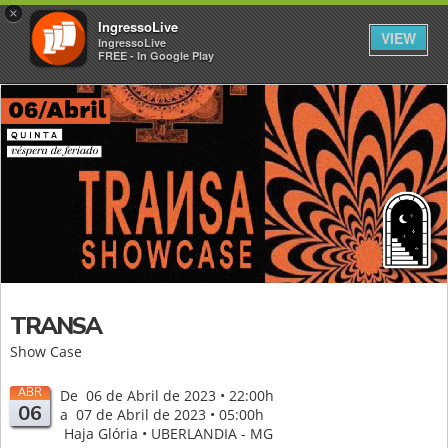
×
IngressoLive
VIEW
IngressoLive
FREE - In Google Play
TRANSA
Show Case
ABR
De 06 de Abril de 2023 • 22:00h
06
a 07 de Abril de 2023 • 05:00h
Haja Glória • UBERLANDIA - MG